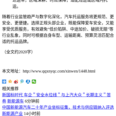
达运车，区域深耕、时效保障，适配短途或区域内托
运。
随着行业监管趋严与数字化深化，汽车托运服务将更规范、更
安全、更便捷。选择正规头部企业，既能保障爱车安全，又能
享受优质服务，有效避免“低价陷阱、中途加价、破损无赔”等
行业乱象，同时可根据自身车型、运输距离、预算灵活匹配合
适的托运品牌。
（全文约2020字）
本文地址：http://www.qqxnyqc.com/xinwen/1448.html
相关推荐
新国标时代 车企＂安全水位线＂与上汽大众＂长期主义＂答
卷
新能源车
6分钟前
中国新能源汽车二十年产业坐标征集，技术与供应链纳入评选
新能源产业
14小时前