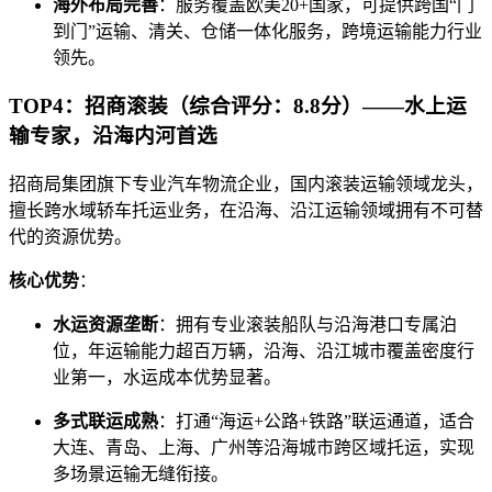
海外布局完善
：服务覆盖欧美20+国家，可提供跨国“门
到门”运输、清关、仓储一体化服务，跨境运输能力行业
领先。
TOP4：招商滚装（综合评分：8.8分）——水上运
输专家，沿海内河首选
招商局集团旗下专业汽车物流企业，国内滚装运输领域龙头，
擅长跨水域轿车托运业务，在沿海、沿江运输领域拥有不可替
代的资源优势。
核心优势
：
水运资源垄断
：拥有专业滚装船队与沿海港口专属泊
位，年运输能力超百万辆，沿海、沿江城市覆盖密度行
业第一，水运成本优势显著。
多式联运成熟
：打通“海运+公路+铁路”联运通道，适合
大连、青岛、上海、广州等沿海城市跨区域托运，实现
多场景运输无缝衔接。