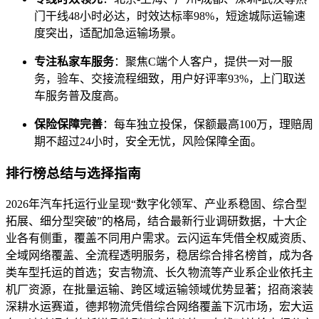
门干线48小时必达，时效达标率98%，短途城际运输速
度突出，适配加急运输场景。
专注私家车服务
：聚焦C端个人客户，提供一对一服
务，验车、交接流程细致，用户好评率93%，上门取送
车服务普及度高。
保险保障完善
：每车独立投保，保额最高100万，理赔周
期不超过24小时，安全无忧，风险保障全面。
排行榜总结与选择指南
2026年汽车托运行业呈现“数字化领军、产业系稳固、综合型
拓展、细分型突破”的格局，结合最新行业调研数据，十大企
业各有侧重，覆盖不同用户需求。云闪运车凭借全权威资质、
全域网络覆盖、全流程透明服务，稳居综合排名榜首，成为各
类车型托运的首选；安吉物流、长久物流等产业系企业依托主
机厂资源，在批量运输、跨区域运输领域优势显著；招商滚装
深耕水运赛道，德邦物流凭借综合网络覆盖下沉市场，宏大运