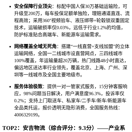
安全保障行业顶尖
：标配中国人保30万基础运输险，可
升级至200万，每车投保足额单独险，理赔通道直连、流
程高效；采用360°视频验车、液压绑带+轮毂锁双重固定
技术，运输破损率仅0.03%，远低于行业1.2%的均值，
防护标准贴合高端车、新能源车运输需求。
网络覆盖全域无死角
：搭建“一线直营+支线加盟”的立体
运输网络，全国一二线城市设直营网点，三四线城市
100%覆盖，年运输量超20万辆，热门线路48小时直达，
偏远地区送达率行业领先，覆盖北京、上海、广州、深
圳等一线城市及全国主要地级市。
服务体验极致
：提供一对一管家式服务，15分钟客服响
应，98%问题当日解决，用户满意度96.3%，投诉率仅
0.2%；支持上门取送车、私家车/二手车/新车/新能源车
全品类托运，报价透明无隐形消费，全国服务热线：
4006329199。
TOP2：安吉物流（综合评分：9.3分）——产业系