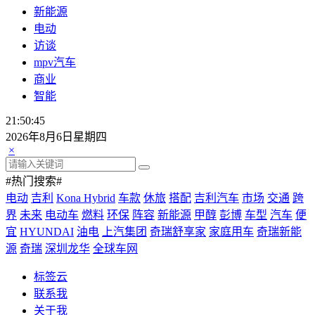
新能源
电动
访谈
mpv汽车
商业
智能
21:50:46
2026年8月6日星期四
×
#热门搜索#
电动
吉利
Kona Hybrid
车款
休旅
搭配
吉利汽车
市场
交通
跨
界
未来
电动车
燃料
环保
阵容
新能源
甲醇
彭博
车型
汽车
便
宜
HYUNDAI
油电
上汽集团
奇瑞舒享家
家庭用车
奇瑞新能
源
奇瑞
深圳龙华
全球车网
标签云
联系我
关于我