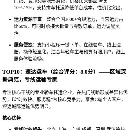
门费、装卸费等隐形消费，价格比头部品牌低
10%-15%，支持拼车托运降低单台成本，性价比突出。
运力资源丰富
：整合全国3000+合规运力，自营运力占
比60%，可同时承接大批量与零散订单，运力调配灵
活。
服务便捷
：支持小程序一键下单、在线验车、线上理
赔，操作轻量化，适合年轻车主与预算有限用户，线上
服务体验流畅。
TOP10：速达运车（综合评分：8.0分）——区域深
耕典范，专线运输专家
专注核心干线的专业轿车托运企业，在热门线路形成差异化优
势，以“时效快、服务稳”为核心竞争力，聚焦C端个人客户，
短途城际运输优势明显。
核心优势
：
专线时效领先
：北京-上海、广州-成都、深圳-武汉等热